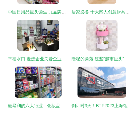
中国日用品巨头诞生 九品牌矩阵与行业第一的多面手
居家必备 十大懒人创意厨具，让下厨轻松又美味
幸福水口 走进企业关爱企业系列活动正式启动 ——日用百货专场传递温情与关怀
隐秘的角落 这些“超市巨头”都眼红的超便宜厨房神器
最暴利的六大行业，化妆品居首，成本让消费者咂舌
倒计时3天！BTF2023上海锂电池技术展观展指南，日用百货必备！