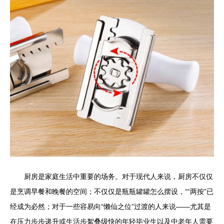
厨房是家庭生活中重要的场务。对于现代人来说，厨房不仅仅
是烹调早餐和晚餐的空间；不仅仅是瓶瓶罐罐怎么摆设，““两按”已
经成为必然；对于一些容易向“懒仙之位”过渡的人来说——尤其是
在压力步步递升或生活步絮叠级快的年轻毕业生以及中老年人需要