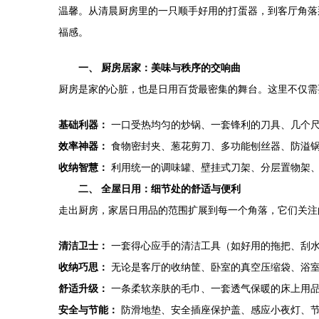
温馨。从清晨厨房里的一只顺手好用的打蛋器，到客厅角落
福感。
一、 厨房居家：美味与秩序的交响曲
厨房是家的心脏，也是日用百货最密集的舞台。这里不仅需要
基础利器：
一口受热均匀的炒锅、一套锋利的刀具、几个尺
效率神器：
食物密封夹、葱花剪刀、多功能刨丝器、防溢锅
收纳智慧：
利用统一的调味罐、壁挂式刀架、分层置物架、
二、 全屋日用：细节处的舒适与便利
走出厨房，家居日用品的范围扩展到每一个角落，它们关注
清洁卫士：
一套得心应手的清洁工具（如好用的拖把、刮水
收纳巧思：
无论是客厅的收纳筐、卧室的真空压缩袋、浴室
舒适升级：
一条柔软亲肤的毛巾、一套透气保暖的床上用品
安全与节能：
防滑地垫、安全插座保护盖、感应小夜灯、节