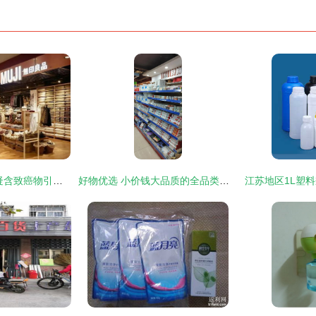
无印瓶装水被召回 疑含致癌物引发关注
好物优选 小价钱大品质的全品类日用百货集合站