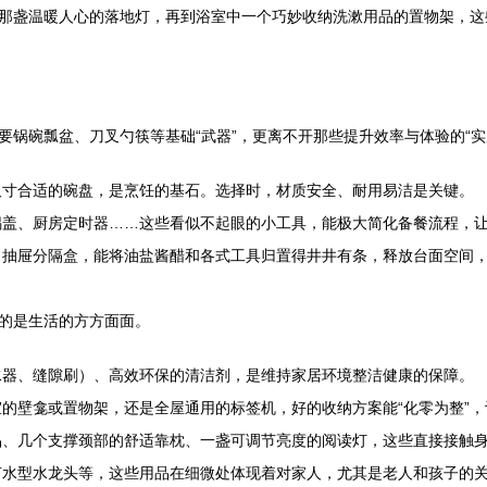
那盏温暖人心的落地灯，再到浴室中一个巧妙收纳洗漱用品的置物架，这
锅碗瓢盆、刀叉勺筷等基础“武器”，更离不开那些提升效率与体验的“实
寸合适的碗盘，是烹饪的基石。选择时，材质安全、耐用易洁是关键。
盖、厨房定时器……这些看似不起眼的小工具，能极大简化备餐流程，
抽屉分隔盒，能将油盐酱醋和各式工具归置得井井有条，释放台面空间
的是生活的方方面面。
器、缝隙刷）、高效环保的清洁剂，是维持家居环境整洁健康的保障。
的壁龛或置物架，还是全屋通用的标签机，好的收纳方案能“化零为整”
、几个支撑颈部的舒适靠枕、一盏可调节亮度的阅读灯，这些直接接触
水型水龙头等，这些用品在细微处体现着对家人，尤其是老人和孩子的