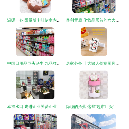
温暖一冬 限量版卡哇伊室内拖鞋的魅力
暴利背后 化妆品居首的六大行业深度解析
中国日用品巨头诞生 九品牌矩阵与行业第一的多面手
居家必备 十大懒人创意厨具，让下厨轻松又美味
幸福水口 走进企业关爱企业系列活动正式启动 ——日用百货专场传递温情与关怀
隐秘的角落 这些“超市巨头”都眼红的超便宜厨房神器